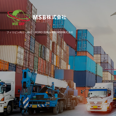
フィリピン向け 輸出 RORO 段積み車両|MSB株式会社