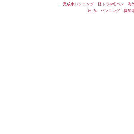
←
完成車バンニング 軽トラ&軽バン 海
込 み バンニング 愛