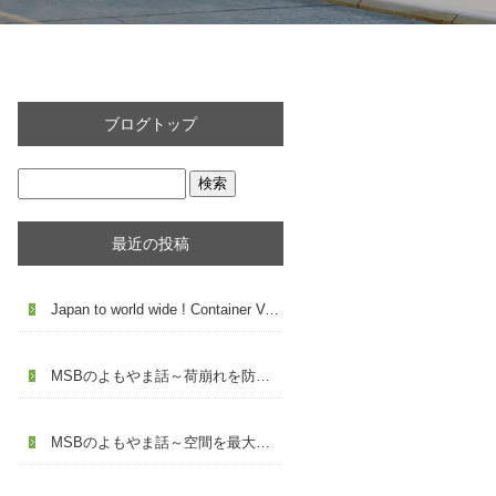
ブログトップ
最近の投稿
Japan to world wide ! Container Vannig service You can contact me anytime via DM or Email
MSBのよもやま話～荷崩れを防ぐ～
MSBのよもやま話～空間を最大限に活用～